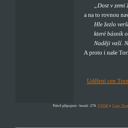
„Dost v zemi ž
a na to rovnou nava
Hle žezlo verš
které básník 
Naději vaší. 
A proto i naše Torz
Udělení cen Tor
Právě připojeni - hostů: 276
ÚVOD
Ceny Torz