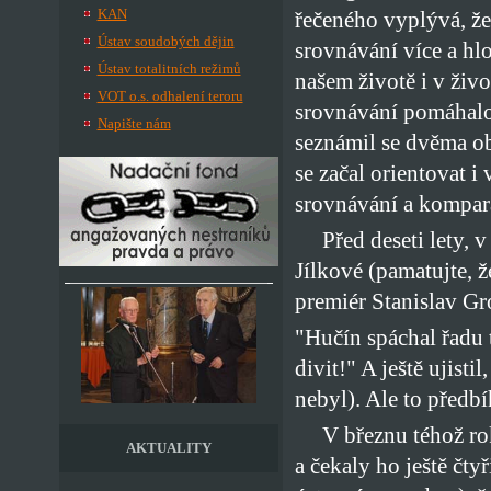
KAN
řečeného vyplývá, že
Ústav soudobých dějin
srovnávání více a h
Ústav totalitních režimů
našem životě i v živ
VOT o.s. odhalení teroru
srovnávání pomáhalo
Napište nám
seznámil se dvěma obl
se začal orientovat 
srovnávání a kompara
Před deseti lety, v 
Jílkové (pamatujte, ž
premiér Stanislav Gr
"Hučín spáchal řadu tr
divit!" A ještě ujist
nebyl). Ale to předb
V březnu téhož ro
AKTUALITY
a čekaly ho ještě čty