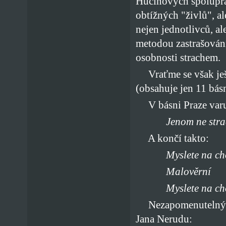
Hučínových spoluprac
obtížných "živlů", a
nejen jednotlivců, al
metodou zastrašování
osobnosti strachem.
Vraťme se však ještě
(obsahuje jen 11 bás
V básni Praze varu
Jenom ne stra
A končí takto:
Myslete na ch
Malověrní
Myslete na ch
Nezapomenutelný je 
Jana Nerudu: