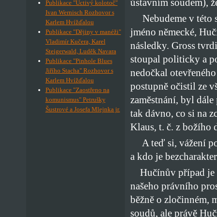
ústavním soudem), ž
Publikace "Uctivý kolotoč"
Ivan Wernisch Rozhovor s
Nebudeme v této situ
Karlem Hvížďalou
jméno německé, Hučín
Publikace "Dějiny v manéži"
Vladimír Kučera, Karel
následky. Gross tvrd
Steigerwald, Luděk Navara
stoupal politicky a 
Publikace "Pinhole Blues
Jiřího Stacha" Rozhovor s
nedočkal otevřeného 
Karlem Hvížďalou
postupně očistil ze v
Publikace "Zaostřeno na
zaměstnání, byl dále 
komunismus" Petrušky
Šustrové a Josefa Mlejnka jr.
tak dávno, co si na z
Klaus, t. č. z božího
A teď si, vážení pos
a kdo je bezcharakter
Hučínův případ je c
našeho právního prost
běžně o zločinném, ma
soudů, ale právě Hučí