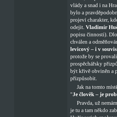
vlády a snad i na Hr
bylo a pravděpodobně
projeví charakter, k
odejit.
Vladimír Huč
popisu činnosti). Dl
chválen a odměňován
levicový – i v souvi
protože by se provali
prospěchářsky přizpů
být křivě obviněn a 
přizpůsobit.
Jak na tomto místě 
"
Je člověk – je pro
Pravda, už nemáme ve
je tu a tam někdo zab