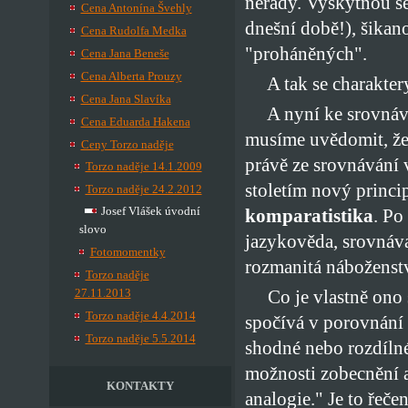
neřády. Vyskytnou se 
Cena Antonína Švehly
dnešní době!), šikan
Cena Rudolfa Medka
"proháněných".
Cena Jana Beneše
Cena Alberta Prouzy
A tak se charaktery 
Cena Jana Slavíka
A nyní ke srovnávání
Cena Eduarda Hakena
musíme uvědomit, že
Ceny Torzo naděje
právě ze srovnávání 
Torzo naděje 14.1.2009
stoletím nový princ
Torzo naděje 24.2.2012
Josef Vlášek úvodní
komparatistika
. Po
slovo
jazykověda, srovnávac
Fotomomentky
rozmanitá náboženství
Torzo naděje
27.11.2013
Co je vlastně ono s
Torzo naděje 4.4.2014
spočívá v porovnání n
Torzo naděje 5.5.2014
shodné nebo rozdílné
možnosti zobecnění 
KONTAKTY
analogie." Je to řeče