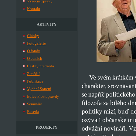
Výroční zprávy
Kontakt
AKTIVITY
Články
Fotogalerie
O fondu
O cenách
Čestný předseda
Z médií
Ve svém krátkém vst
Publikace
charakter, srovnávání
Vydání Sonetů
se napříč politickéh
Edice Prostopravdy
filozofa za bílého dn
Semináře
politiky mizí, buď d
Beseda
ozývají občanské inic
odvážní novináři. Vz
PROJEKTY