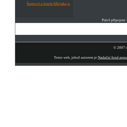
Šustrové a Josefa Mlejnka jr.
Právě připojeni 
© 2007-2
Tento web, jehož autorem je
Nadační fond anga