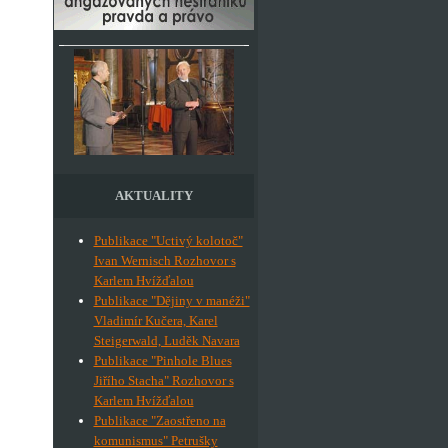
AKTUALITY
Publikace "Uctivý kolotoč"
Ivan Wernisch Rozhovor s
Karlem Hvížďalou
Publikace "Dějiny v manéži"
Vladimír Kučera, Karel
Steigerwald, Luděk Navara
Publikace "Pinhole Blues
Jiřího Stacha" Rozhovor s
Karlem Hvížďalou
Publikace "Zaostřeno na
komunismus" Petrušky