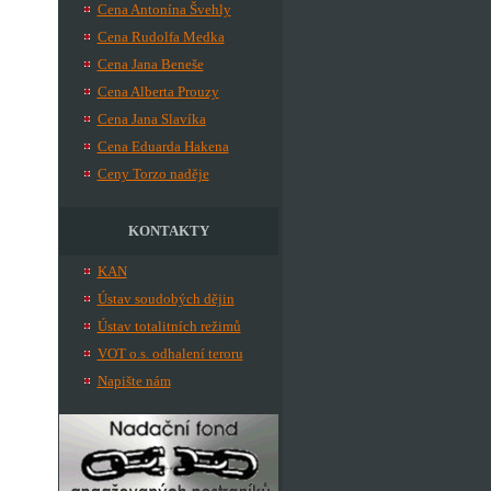
Cena Antonína Švehly
Cena Rudolfa Medka
Cena Jana Beneše
Cena Alberta Prouzy
Cena Jana Slavíka
Cena Eduarda Hakena
Ceny Torzo naděje
KONTAKTY
KAN
Ústav soudobých dějin
Ústav totalitních režimů
VOT o.s. odhalení teroru
Napište nám