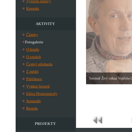
Výroční zprávy
Kontakt
AKTIVITY
Články
Fotogalerie
O fondu
O cenách
Čestný předseda
Z médií
Seminář Živý odkaz Vojtěcha 
Publikace
Vydání Sonetů
Edice Prostopravdy
Semináře
Beseda
PROJEKTY