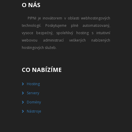
O NÁS
PŘEVOD NA PLACENÝ SSD
WEBHOSTING
PIPNI je inovátorem v oblasti webhostingových
technologií. Poskytujeme plně automatizovaný,
PŘEHLED SSD MULTIHOSTINGU
vysoce bezpečný, spolehlivý hosting s intuitivní
REGISTRACE SSD MULTIHOSTINGU
webovou administrací veškerých nabízených
hostingových služeb.
SERVERY
PŘEHLED VPS
CO NABÍZÍME
REGISTRACE VPS
Hosting
Servery
PŘEHLED VIRTUALBOXU
Domény
REGISTRACE VIRTUALBOXU
Nástroje
PŘEHLED BLADESERVERU