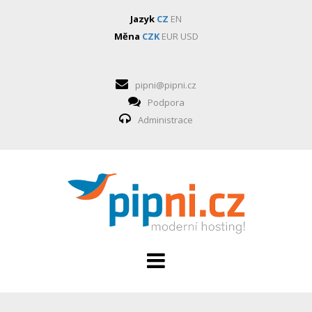
Jazyk
CZ
EN
Měna
CZK
EUR
USD
pipni@pipni.cz
Podpora
Administrace
HOSTING