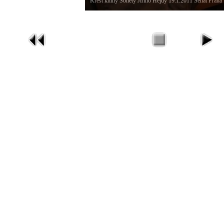
Křest knihy Sonety Jiřího Hejdy 19.1.2011 Senát Praha