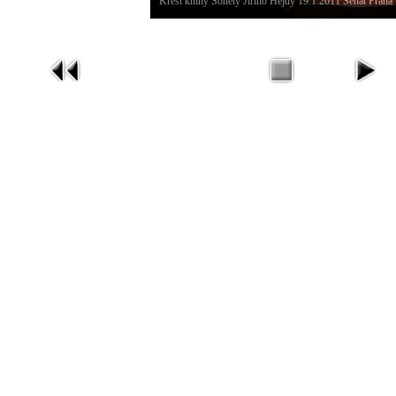
Křest knihy Sonety Jiřího Hejdy 19.1.2011 Senát Praha