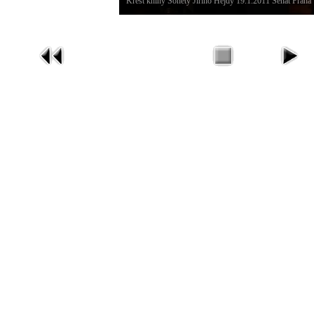
Křest knihy Sonety Jiřího Hejdy 19.1.2011 Senát Praha