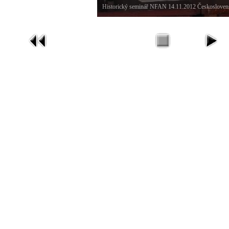
Historický seminář NFAN 14.11.2012 Českosloven