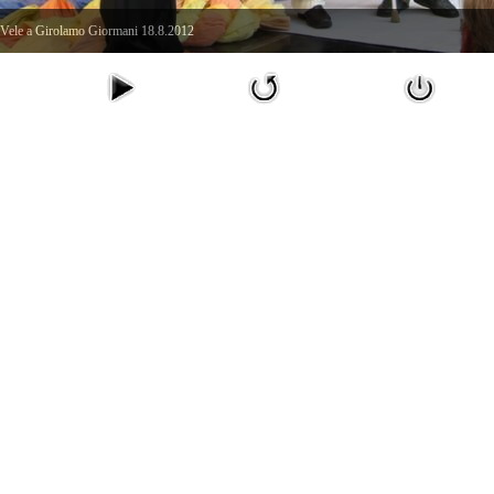
 Vele a Girolamo Giormani 18.8.2012