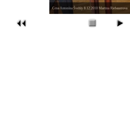
Cena Antonína Švehly 8.12.2010 Martina Riebauerova