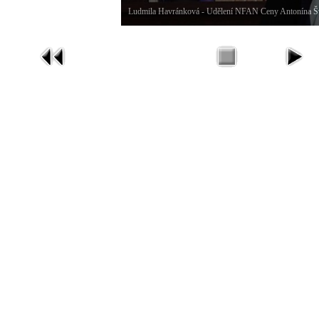
Ludmila Havránková - Udělení NFAN Ceny Antonína Š