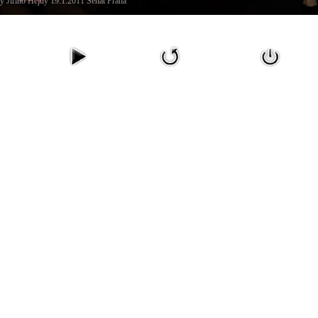
y Jiřího Hejdy 19.1.2011 Senát Praha