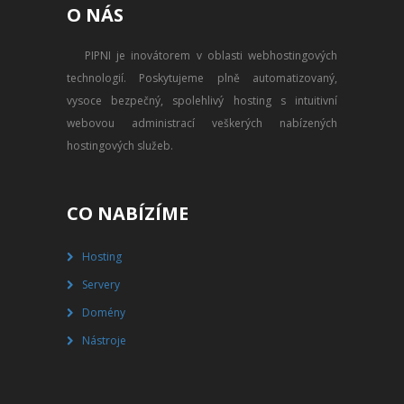
O NÁS
PŘEVOD NA PLACENÝ SSD
WEBHOSTING
PIPNI je inovátorem v oblasti webhostingových
technologií. Poskytujeme plně automatizovaný,
PŘEHLED SSD MULTIHOSTINGU
vysoce bezpečný, spolehlivý hosting s intuitivní
REGISTRACE SSD MULTIHOSTINGU
webovou administrací veškerých nabízených
hostingových služeb.
SERVERY
PŘEHLED VPS
CO NABÍZÍME
REGISTRACE VPS
Hosting
Servery
PŘEHLED VIRTUALBOXU
Domény
REGISTRACE VIRTUALBOXU
Nástroje
PŘEHLED BLADESERVERU