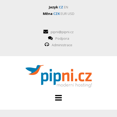
Jazyk
CZ
EN
Měna
CZK
EUR
USD
pipni@pipni.cz
Podpora
Administrace
HOSTING