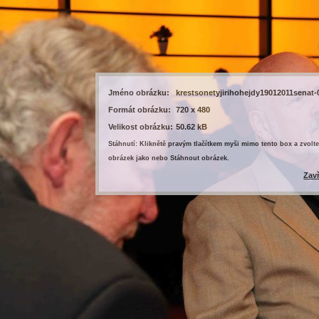
Jméno obrázku:
krestsonetyjirihohejdy19012011senat-
Formát obrázku:
720 x 480
Velikost obrázku:
50.62 kB
Stáhnutí: Kliknětě pravým tlačítkem myši mimo tento box a zvolte
obrázek jako nebo Stáhnout obrázek.
Zav