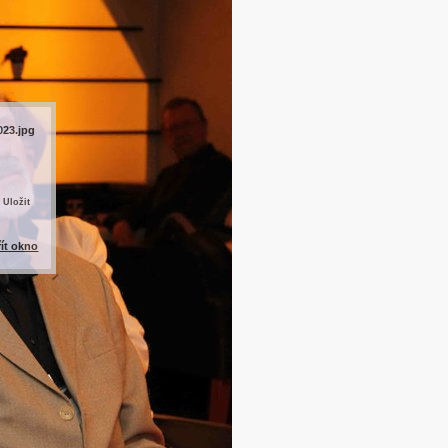
023.jpg
 Uložit
řít okno