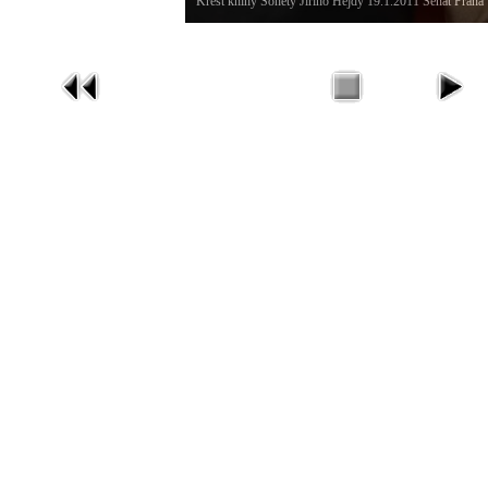
Křest knihy Sonety Jiřího Hejdy 19.1.2011 Senát Praha