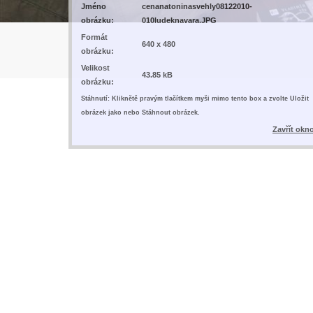
Jméno
cenanatoninasvehly08122010-
obrázku:
010ludeknavara.JPG
Formát
640 x 480
obrázku:
Velikost
43.85 kB
obrázku:
Stáhnutí: Kliknětě pravým tlačítkem myši mimo tento box a zvolte Uložit
obrázek jako nebo Stáhnout obrázek.
Zavřít okn