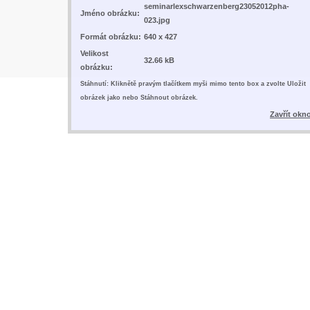
seminarlexschwarzenberg23052012pha-
Jméno obrázku:
023.jpg
Formát obrázku:
640 x 427
Velikost
32.66 kB
obrázku:
Stáhnutí: Kliknětě pravým tlačítkem myši mimo tento box a zvolte Uložit
obrázek jako nebo Stáhnout obrázek.
Zavřít okn