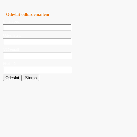
Odeslat odkaz emailem
Email pro:
Odesílatel:
Váš email:
Předmět:
Odeslat
Storno