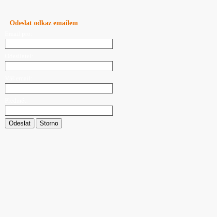
Odeslat odkaz emailem
Email pro:
Odesílatel:
Váš email:
Předmět:
Odeslat
Storno