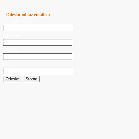
Odeslat odkaz emailem
Email pro:
Odesílatel:
Váš email:
Předmět:
Odeslat
Storno