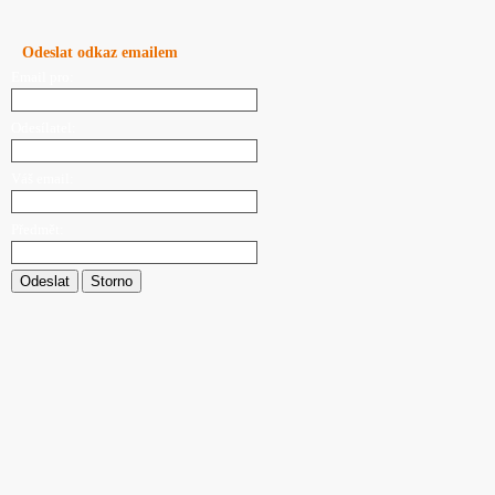
Odeslat odkaz emailem
Email pro:
Odesílatel:
Váš email:
Předmět:
Odeslat
Storno