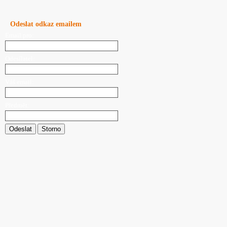
Odeslat odkaz emailem
Email pro:
Odesílatel:
Váš email:
Předmět:
Odeslat
Storno