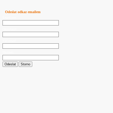
Odeslat odkaz emailem
Email pro:
Odesílatel:
Váš email:
Předmět:
Odeslat
Storno