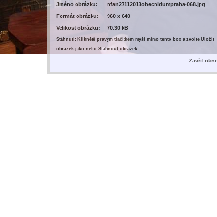
Jméno obrázku:
nfan27112013obecnidumpraha-068.jpg
Formát obrázku:
960 x 640
Velikost obrázku:
70.30 kB
Stáhnutí: Kliknětě pravým tlačítkem myši mimo tento box a zvolte Uložit
obrázek jako nebo Stáhnout obrázek.
Zavřít okn