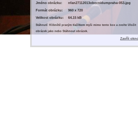
Jméno obrázku:
nfan27112013obecnidumpraha-053.jpg
Formát obrázku:
960 x 720
Velikost obrázku:
64.15 kB
Stáhnutí: Kliknětě pravým tlačítkem myši mimo tento box a zvolte Uložit
obrázek jako nebo Stáhnout obrázek.
Zavřít okn