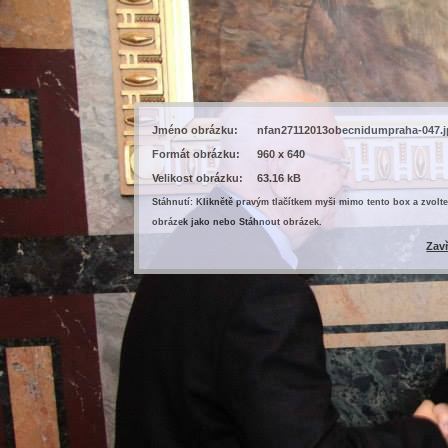
Jméno obrázku:
nfan27112013obecnidumpraha-047.
Formát obrázku:
960 x 640
Velikost obrázku:
63.16 kB
Stáhnutí: Kliknětě pravým tlačítkem myši mimo tento box a zvolte
obrázek jako nebo Stáhnout obrázek.
Zav