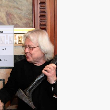
jpg
 Uložit
řít okno