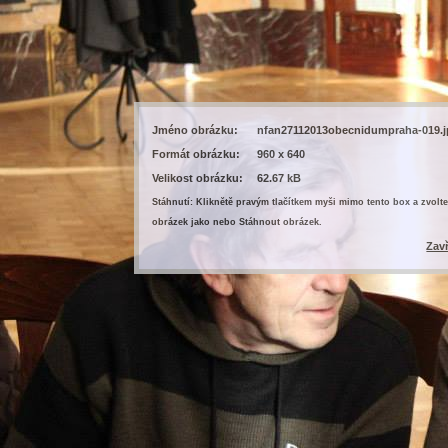
Jméno obrázku:
nfan27112013obecnidumpraha-019.
Formát obrázku:
960 x 640
Velikost obrázku:
62.67 kB
Stáhnutí: Kliknětě pravým tlačítkem myši mimo tento box a zvolte
obrázek jako nebo Stáhnout obrázek.
Zav