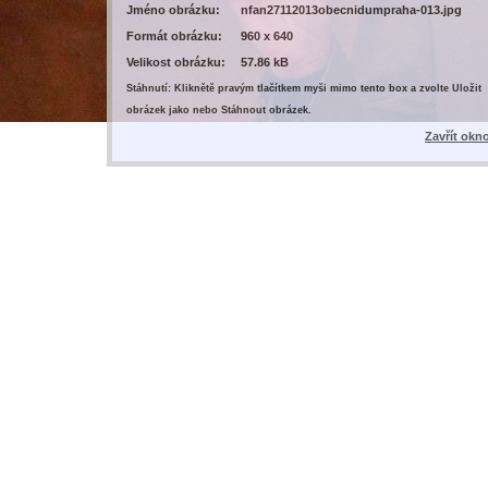
Jméno obrázku:
nfan27112013obecnidumpraha-013.jpg
Formát obrázku:
960 x 640
Velikost obrázku:
57.86 kB
Stáhnutí: Kliknětě pravým tlačítkem myši mimo tento box a zvolte Uložit
obrázek jako nebo Stáhnout obrázek.
Zavřít okn