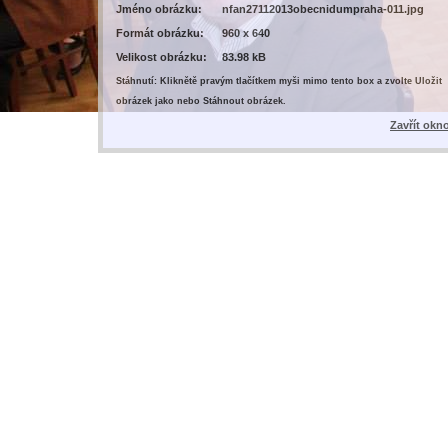
Jméno obrázku:
nfan27112013obecnidumpraha-011.jpg
Formát obrázku:
960 x 640
Velikost obrázku:
83.98 kB
Stáhnutí: Kliknětě pravým tlačítkem myši mimo tento box a zvolte Uložit
obrázek jako nebo Stáhnout obrázek.
Zavřít okn