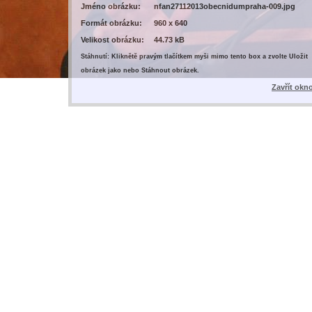
Jméno obrázku:
nfan27112013obecnidumpraha-009.jpg
Formát obrázku:
960 x 640
Velikost obrázku:
44.73 kB
Stáhnutí: Kliknětě pravým tlačítkem myši mimo tento box a zvolte Uložit
obrázek jako nebo Stáhnout obrázek.
Zavřít okn