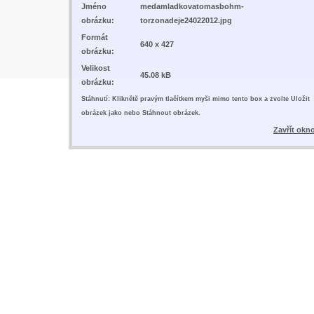
Jméno
medamladkovatomasbohm-
obrázku:
torzonadeje24022012.jpg
Formát
640 x 427
obrázku:
Velikost
45.08 kB
obrázku:
Stáhnutí: Kliknětě pravým tlačítkem myši mimo tento box a zvolte Uložit
obrázek jako nebo Stáhnout obrázek.
Zavřít okn