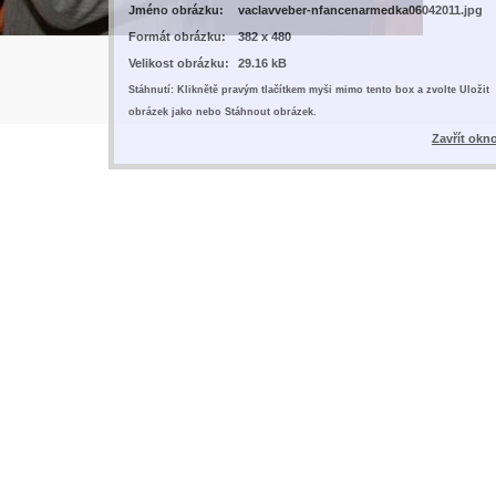
Jméno obrázku:
vaclavveber-nfancenarmedka06042011.jpg
Formát obrázku:
382 x 480
Velikost obrázku:
29.16 kB
Stáhnutí: Kliknětě pravým tlačítkem myši mimo tento box a zvolte Uložit
obrázek jako nebo Stáhnout obrázek.
Zavřít okn