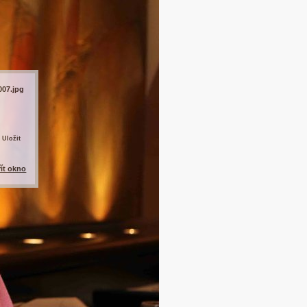
007.jpg
 Uložit
řít okno