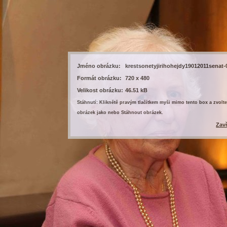
Jméno obrázku:
krestsonetyjirihohejdy19012011senat-
Formát obrázku:
720 x 480
Velikost obrázku:
46.51 kB
Stáhnutí: Kliknětě pravým tlačítkem myši mimo tento box a zvolte
obrázek jako nebo Stáhnout obrázek.
Zav