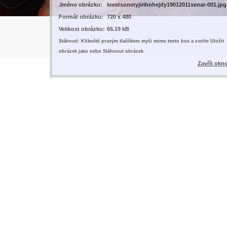
Jméno obrázku:
krestsonetyjirihohejdy19012011senat-001.jpg
Formát obrázku:
720 x 480
Velikost obrázku:
65.19 kB
Stáhnutí: Kliknětě pravým tlačítkem myši mimo tento box a zvolte Uložit
obrázek jako nebo Stáhnout obrázek.
Zavřít okn