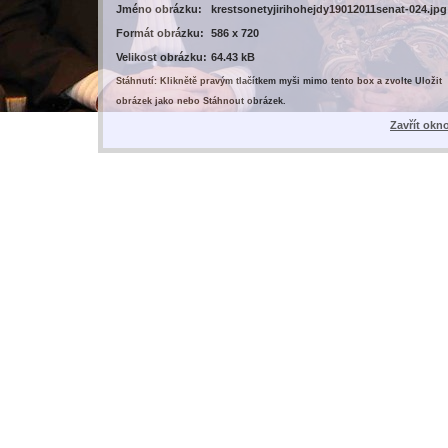
Jméno obrázku:
krestsonetyjirihohejdy19012011senat-024.jpg
Formát obrázku:
586 x 720
Velikost obrázku:
64.43 kB
Stáhnutí: Kliknětě pravým tlačítkem myši mimo tento box a zvolte Uložit
obrázek jako nebo Stáhnout obrázek.
Zavřít okn