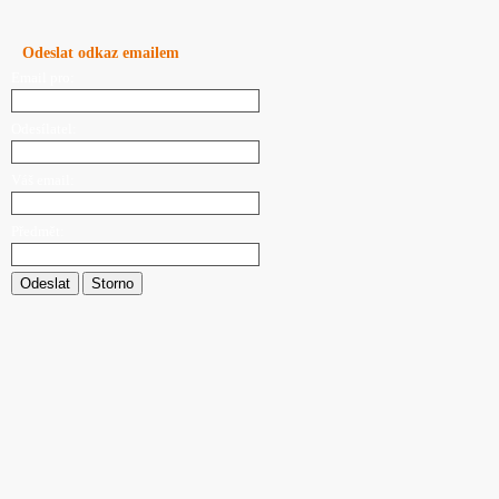
Odeslat odkaz emailem
Email pro:
Odesílatel:
Váš email:
Předmět:
Odeslat
Storno