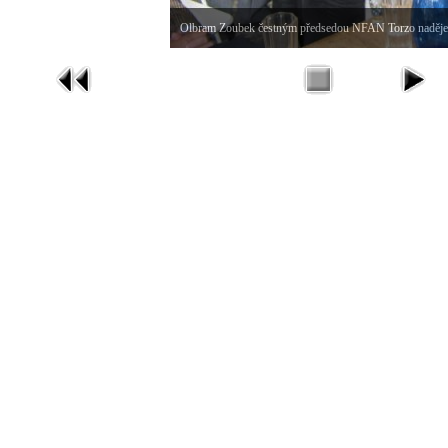
Olbram Zoubek čestným předsedou NFAN Torzo naděje J